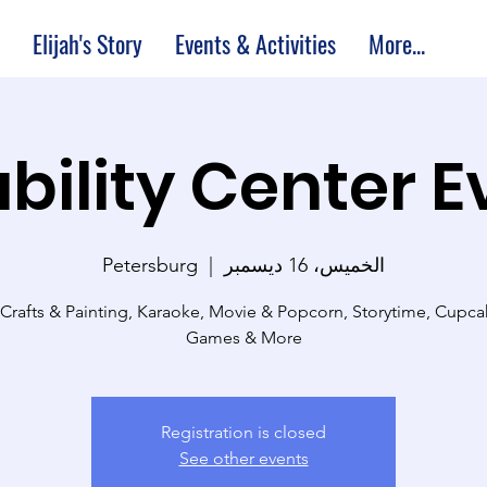
Elijah's Story
Events & Activities
More...
bility Center 
الخميس، 16 ديسمبر
  |  
Petersburg
 Crafts & Painting, Karaoke, Movie & Popcorn, Storytime, Cupc
Games & More
Registration is closed
See other events