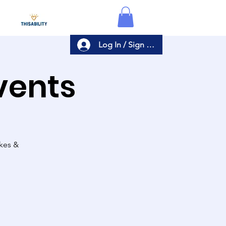
Log In / Sign Up
Events
akes &