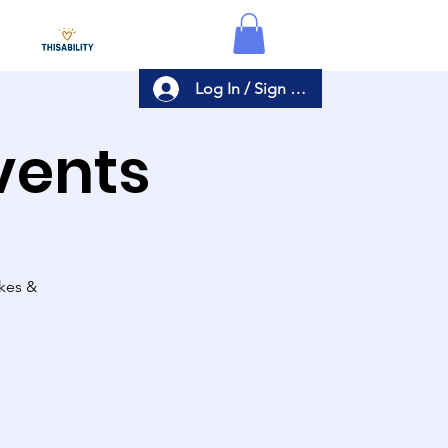
Log In / Sign Up
Events
akes &