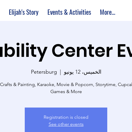
Elijah's Story
Events & Activities
More...
bility Center 
الخميس، 12 يونيو
  |  
Petersburg
 Crafts & Painting, Karaoke, Movie & Popcorn, Storytime, Cupc
Games & More
Registration is closed
See other events