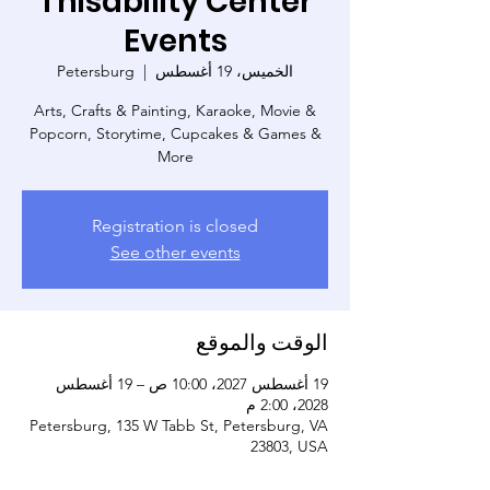
Thisability Center
Events
الخميس، 19 أغسطس
  |  
Petersburg
Arts, Crafts & Painting, Karaoke, Movie &
Popcorn, Storytime, Cupcakes & Games &
More
Registration is closed
See other events
الوقت والموقع
19 أغسطس 2027، 10:00 ص – 19 أغسطس
2028، 2:00 م
Petersburg, 135 W Tabb St, Petersburg, VA
23803, USA