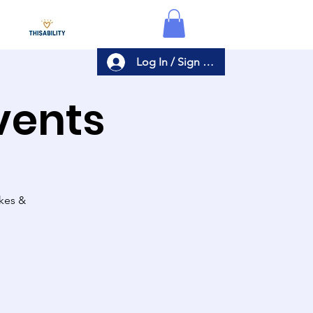
Log In / Sign Up
Events
akes &