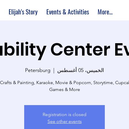
Elijah's Story
Events & Activities
More...
bility Center 
الخميس، 05 أغسطس
  |  
Petersburg
 Crafts & Painting, Karaoke, Movie & Popcorn, Storytime, Cupc
Games & More
Registration is closed
See other events