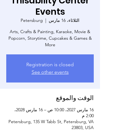
Thisability Center
Events
الثلاثاء، 16 مارس
  |  
Petersburg
Arts, Crafts & Painting, Karaoke, Movie &
Popcorn, Storytime, Cupcakes & Games &
More
Registration is closed
See other events
الوقت والموقع
16 مارس 2027، 10:00 ص – 16 مارس 2028،
2:00 م
Petersburg, 135 W Tabb St, Petersburg, VA
23803, USA