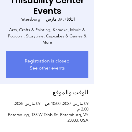
Thisability Center
Events
الثلاثاء، 09 مارس
  |  
Petersburg
Arts, Crafts & Painting, Karaoke, Movie &
Popcorn, Storytime, Cupcakes & Games &
More
Registration is closed
See other events
الوقت والموقع
09 مارس 2027، 10:00 ص – 09 مارس 2028،
2:00 م
Petersburg, 135 W Tabb St, Petersburg, VA
23803, USA