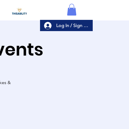
Log In / Sign Up
Events
akes &