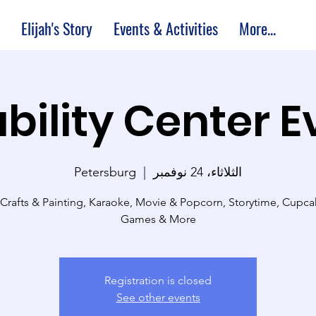
Elijah's Story
Events & Activities
More...
bility Center 
الثلاثاء، 24 نوفمبر
  |  
Petersburg
 Crafts & Painting, Karaoke, Movie & Popcorn, Storytime, Cupc
Games & More
Registration is closed
See other events