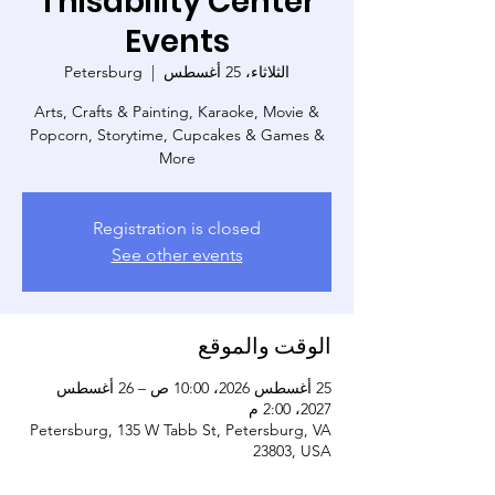
Thisability Center
Events
الثلاثاء، 25 أغسطس
  |  
Petersburg
Arts, Crafts & Painting, Karaoke, Movie &
Popcorn, Storytime, Cupcakes & Games &
More
Registration is closed
See other events
الوقت والموقع
25 أغسطس 2026، 10:00 ص – 26 أغسطس
2027، 2:00 م
Petersburg, 135 W Tabb St, Petersburg, VA
23803, USA