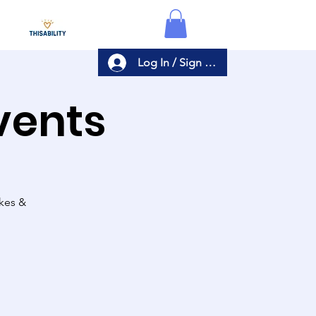
Log In / Sign Up
Events
akes &