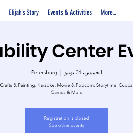
Elijah's Story
Events & Activities
More...
bility Center 
الخميس، 04 يونيو
  |  
Petersburg
 Crafts & Painting, Karaoke, Movie & Popcorn, Storytime, Cupc
Games & More
Registration is closed
See other events