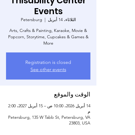
Thisability Center
Events
الثلاثاء، 14 أبريل
  |  
Petersburg
Arts, Crafts & Painting, Karaoke, Movie &
Popcorn, Storytime, Cupcakes & Games &
More
Registration is closed
See other events
الوقت والموقع
14 أبريل 2026، 10:00 ص – 15 أبريل 2027، 2:00
م
Petersburg, 135 W Tabb St, Petersburg, VA
23803, USA