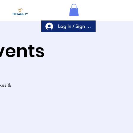
Log In / Sign Up
Events
akes &