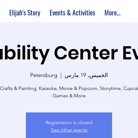
Elijah's Story
Events & Activities
More...
bility Center 
الخميس، 19 مارس
  |  
Petersburg
 Crafts & Painting, Karaoke, Movie & Popcorn, Storytime, Cupc
Games & More
Registration is closed
See other events