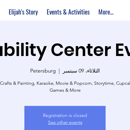
Elijah's Story
Events & Activities
More...
bility Center 
الثلاثاء، 09 سبتمبر
  |  
Petersburg
 Crafts & Painting, Karaoke, Movie & Popcorn, Storytime, Cupc
Games & More
Registration is closed
See other events