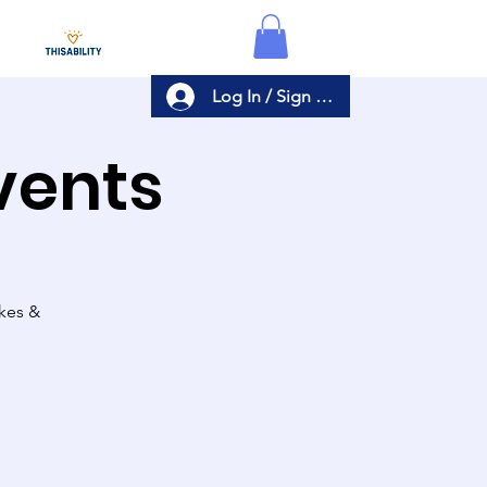
Log In / Sign Up
Events
akes &