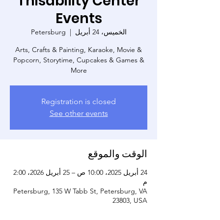
Thisability Center
Events
الخميس، 24 أبريل
  |  
Petersburg
Arts, Crafts & Painting, Karaoke, Movie &
Popcorn, Storytime, Cupcakes & Games &
More
Registration is closed
See other events
الوقت والموقع
24 أبريل 2025، 10:00 ص – 25 أبريل 2026، 2:00
م
Petersburg, 135 W Tabb St, Petersburg, VA
23803, USA