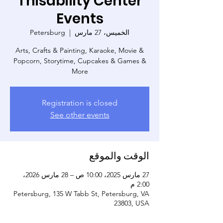
Thisability Center
Events
الخميس، 27 مارس
  |  
Petersburg
Arts, Crafts & Painting, Karaoke, Movie &
Popcorn, Storytime, Cupcakes & Games &
More
Registration is closed
See other events
الوقت والموقع
27 مارس 2025، 10:00 ص – 28 مارس 2026،
2:00 م
Petersburg, 135 W Tabb St, Petersburg, VA
23803, USA