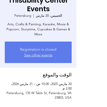
Thisability Center
Events
الخميس، 20 مارس
  |  
Petersburg
Arts, Crafts & Painting, Karaoke, Movie &
Popcorn, Storytime, Cupcakes & Games &
More
Registration is closed
See other events
الوقت والموقع
20 مارس 2025، 10:00 ص – 21 مارس 2026،
2:00 م
Petersburg, 135 W Tabb St, Petersburg, VA
23803, USA